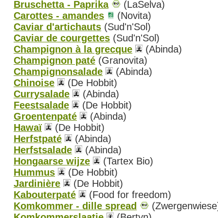
Bruschetta - Paprika
(LaSelva)
Carottes - amandes
(Novita)
Caviar d'artichauts
(Sud'n'Sol)
Caviar de courgettes
(Sud'n'Sol)
Champignon à la grecque
(Abinda)
Champignon paté
(Granovita)
Champignonsalade
(Abinda)
Chinoise
(De Hobbit)
Currysalade
(Abinda)
Feestsalade
(De Hobbit)
Groentenpaté
(Abinda)
Hawaï
(De Hobbit)
Herfstpaté
(Abinda)
Herfstsalade
(Abinda)
Hongaarse wijze
(Tartex Bio)
Hummus
(De Hobbit)
Jardinière
(De Hobbit)
Kabouterpaté
(Food for freedom)
Komkommer - dille spread
(Zwergenwiese
Komkommerslaatje
(Bertyn)