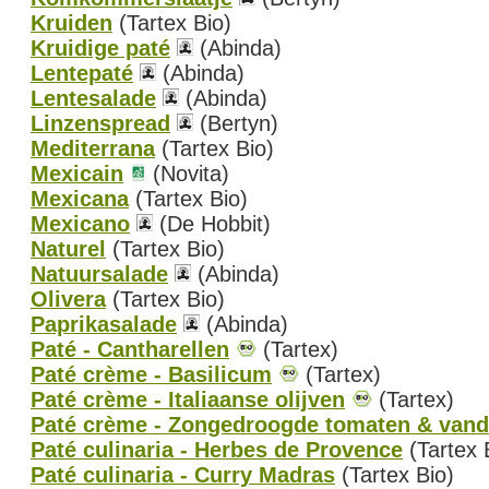
Kruiden
(Tartex Bio)
Kruidige paté
(Abinda)
Lentepaté
(Abinda)
Lentesalade
(Abinda)
Linzenspread
(Bertyn)
Mediterrana
(Tartex Bio)
Mexicain
(Novita)
Mexicana
(Tartex Bio)
Mexicano
(De Hobbit)
Naturel
(Tartex Bio)
Natuursalade
(Abinda)
Olivera
(Tartex Bio)
Paprikasalade
(Abinda)
Paté - Cantharellen
(Tartex)
Paté crème - Basilicum
(Tartex)
Paté crème - Italiaanse olijven
(Tartex)
Paté crème - Zongedroogde tomaten & van
Paté culinaria - Herbes de Provence
(Tartex 
Paté culinaria - Curry Madras
(Tartex Bio)