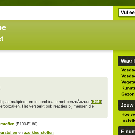
be
et
Waar l
Voedse
Voedse
Veget
Kunstm
.
Gezon
bij astmalijders, en in combinatie met benzoÃ«zuur (
E210
)
Jouw p
 veroorzaken. Het versterkt ook reacties bij mensen die
Hoe we
Instel
rstoffen
(E100-E180).
E-nu
urstoffen
en
azo kleurstoffen