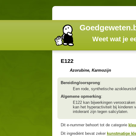
Goedgeweten.
Weet wat je e
E122
Azorubine, Karmozijn
Bereiding/oorsprong
:
Een rode, synthetische azokleurstof
Algemene opmerking
:
E122 kan bijwerkingen veroorzaken 
kan het hyperactiviteit bij kinderen
intolerant zijn tegen salicylaten.
Dit e-nummer behoort tot de categorie
kleu
Dit ingrediënt bevat zeker
kunstmatige kle