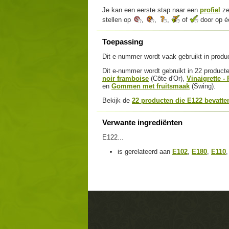
Je kan een eerste stap naar een
profiel
ze
stellen op
,
,
,
of
door op éé
Toepassing
Dit e-nummer wordt vaak gebruikt in produ
Dit e-nummer wordt gebruikt in 22 produc
noir framboise
(Côte d'Or),
Vinaigrette 
en
Gommen met fruitsmaak
(Swing).
Bekijk de
22 producten die E122 bevatte
Verwante ingrediënten
E122...
is gerelateerd aan
E102
,
E180
,
E110