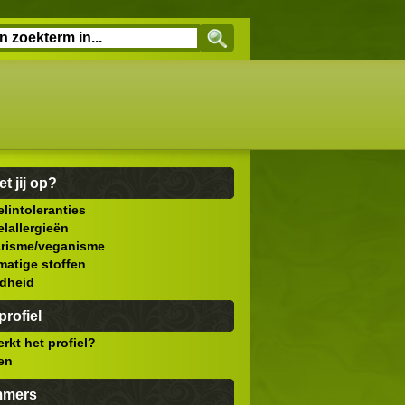
et jij op?
lintoleranties
lallergieën
arisme/veganisme
atige stoffen
dheid
rofiel
rkt het profiel?
len
mmers