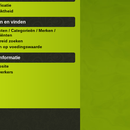
ficatie
iktheid
n en vinden
cten
/
Categorieën
/
Merken
/
iënten
reid zoeken
n op voedingswaarde
nformatie
site
erkers