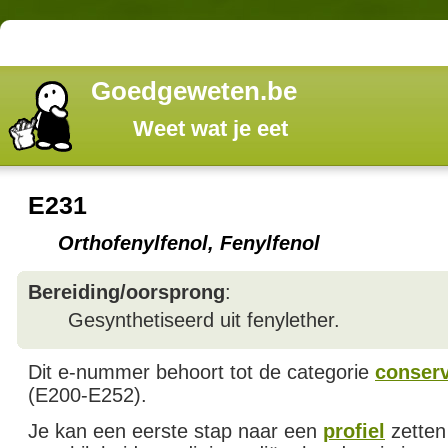
Goedgeweten.be
Weet wat je eet
E231
Orthofenylfenol, Fenylfenol
Bereiding/oorsprong
:
Gesynthetiseerd uit fenylether.
Dit e-nummer behoort tot de categorie
conser
(E200-E252).
Je kan een eerste stap naar een
profiel
zetten