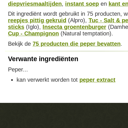
diepvriesmaaltijden
,
instant soep
en
kant e
Dit ingrediënt wordt gebruikt in 75 producten,
reepjes pittig gekruid
(Alpro),
Tuc - Salt & p
sticks
(Iglo),
Insecta groentenburger
(Damhe
Cup - Champignon
(Natural temptation).
Bekijk de
75 producten die peper bevatten
.
Verwante ingrediënten
Peper...
kan verwerkt worden tot
peper extract