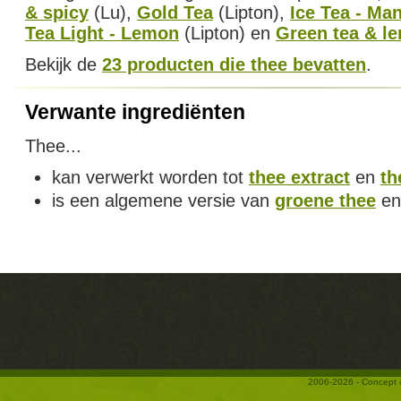
& spicy
(Lu),
Gold Tea
(Lipton),
Ice Tea - Ma
Tea Light - Lemon
(Lipton) en
Green tea & l
Bekijk de
23 producten die thee bevatten
.
Verwante ingrediënten
Thee...
kan verwerkt worden tot
thee extract
en
th
is een algemene versie van
groene thee
e
2006-2026 - Concept 