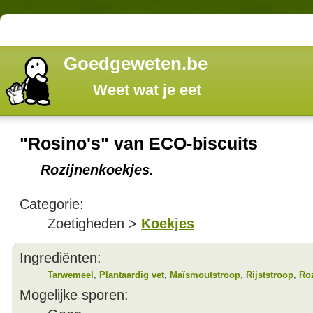
Goedgeweten.be
Weet wat je eet
"Rosino's" van ECO-biscuits
Rozijnenkoekjes.
Categorie:
Zoetigheden >
Koekjes
Ingrediënten:
Tarwemeel
,
Plantaardig vet
,
Maïsmoutstroop
,
Rijststroop
,
Roz
Mogelijke sporen: