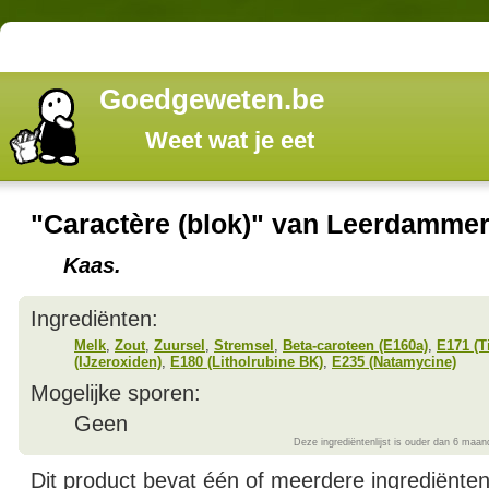
Goedgeweten.be
Weet wat je eet
"Caractère (blok)" van Leerdamme
Kaas.
Ingrediënten:
Melk
,
Zout
,
Zuursel
,
Stremsel
,
Beta-caroteen (E160a)
,
E171 (T
(IJzeroxiden)
,
E180 (Litholrubine BK)
,
E235 (Natamycine)
Mogelijke sporen:
Geen
Deze ingrediëntenlijst is ouder dan 6 maan
Dit product bevat één of meerdere ingrediënte