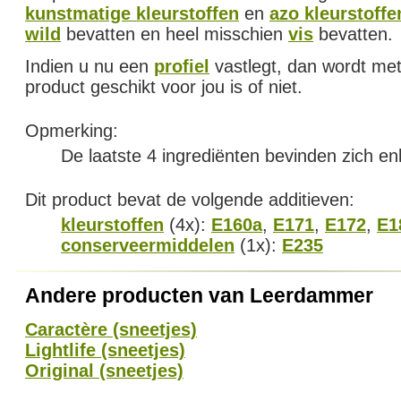
kunstmatige kleurstoffen
en
azo kleurstoffe
wild
bevatten en heel misschien
vis
bevatten.
Indien u nu een
profiel
vastlegt, dan wordt met
product geschikt voor jou is of niet.
Opmerking:
De laatste 4 ingrediënten bevinden zich en
Dit product bevat de volgende additieven:
kleurstoffen
(4x):
E160a
,
E171
,
E172
,
E1
conserveermiddelen
(1x):
E235
Andere producten van Leerdammer
Caractère (sneetjes)
Lightlife (sneetjes)
Original (sneetjes)