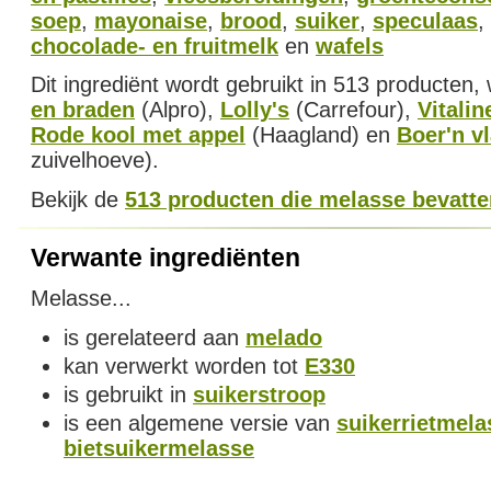
soep
,
mayonaise
,
brood
,
suiker
,
speculaas
,
chocolade- en fruitmelk
en
wafels
Dit ingrediënt wordt gebruikt in 513 producten
en braden
(Alpro),
Lolly's
(Carrefour),
Vitali
Rode kool met appel
(Haagland) en
Boer'n vl
zuivelhoeve).
Bekijk de
513 producten die melasse bevatte
Verwante ingrediënten
Melasse...
is gerelateerd aan
melado
kan verwerkt worden tot
E330
is gebruikt in
suikerstroop
is een algemene versie van
suikerrietmela
bietsuikermelasse