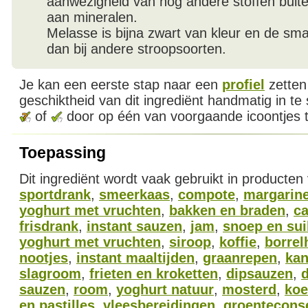
aanwezigheid van nog andere stoffen buiten 
aan mineralen.
Melasse is bijna zwart van kleur en de sm
dan bij andere stroopsoorten.
Je kan een eerste stap naar een
profiel
zetten
geschiktheid van dit ingrediënt handmatig in te
of
door op één van voorgaande icoontjes t
Toepassing
Dit ingrediënt wordt vaak gebruikt in producten
sportdrank
,
smeerkaas
,
compote
,
margarin
yoghurt met vruchten
,
bakken en braden
,
ca
frisdrank
,
instant sauzen
,
jam
,
snoep en su
yoghurt met vruchten
,
siroop
,
koffie
,
borrel
nootjes
,
instant maaltijden
,
graanrepen
,
kan
slagroom
,
frieten en kroketten
,
dipsauzen
,
sauzen
,
room
,
yoghurt natuur
,
mosterd
,
koe
en pastilles
,
vleesbereidingen
,
groentecons