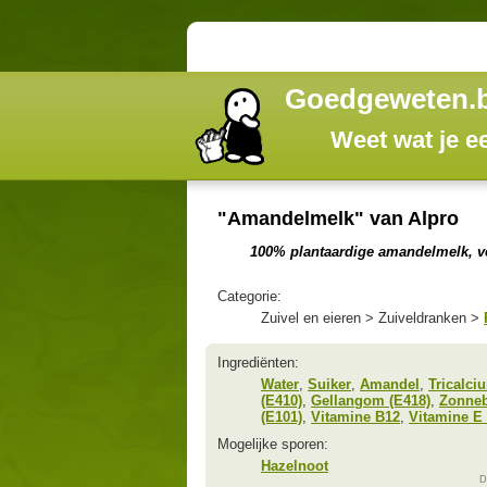
Goedgeweten.
Weet wat je e
"Amandelmelk" van Alpro
100% plantaardige amandelmelk, ver
Categorie:
Zuivel en eieren > Zuiveldranken >
Ingrediënten:
Water
,
Suiker
,
Amandel
,
Tricalciu
(E410)
,
Gellangom (E418)
,
Zonneb
(E101)
,
Vitamine B12
,
Vitamine E 
Mogelijke sporen:
Hazelnoot
D