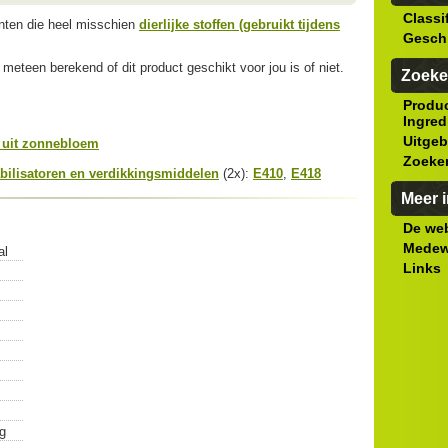
Classi
ënten die heel misschien
dierlijke stoffen (gebruikt tijdens
Gesch
meteen berekend of dit product geschikt voor jou is of niet.
Zoeke
Produ
Ingred
Uitgeb
 uit zonnebloem
Zoeke
bilisatoren en verdikkingsmiddelen
(2x):
E410
,
E418
Meer i
De web
Medew
al
Links
g