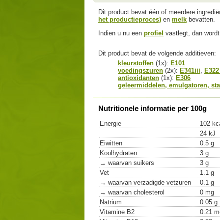
Dit product bevat één of meerdere ingredi
het productieproces)
en
melk
bevatten.
Indien u nu een
profiel
vastlegt, dan wordt 
Dit product bevat de volgende additieven:
kleurstoffen
(1x):
E101
voedingszuren
(2x):
E341iii
,
E322
antioxidanten
(1x):
E306
geleermiddelen, emulgatoren, sta
Nutritionele informatie per 100g
Energie
102 kc
24 kJ
Eiwitten
0.5 g
Koolhydraten
3 g
→ waarvan suikers
3 g
Vet
1.1 g
→ waarvan verzadigde vetzuren
0.1 g
→ waarvan cholesterol
0 mg
Natrium
0.05 g
Vitamine B2
0.21 m