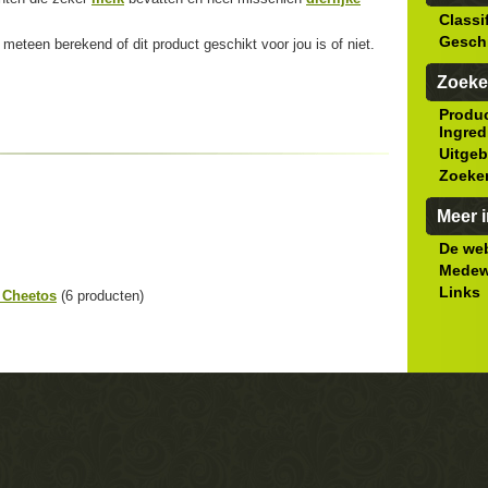
Classi
Gesch
meteen berekend of dit product geschikt voor jou is of niet.
Zoeke
Produ
Ingred
Uitgeb
Zoeke
Meer i
De web
Medew
Links
 Cheetos
(6 producten)