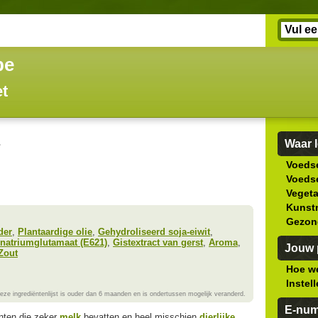
be
et
s
Waar l
Voedse
Voedse
Veget
Kunstm
Gezon
der
,
Plantaardige olie
,
Gehydroliseerd soja-eiwit
,
atriumglutamaat (E621)
,
Gistextract van gerst
,
Aroma
,
Jouw p
Zout
Hoe we
Instel
eze ingrediëntenlijst is ouder dan 6 maanden en is ondertussen mogelijk veranderd.
E-nu
ënten die zeker
melk
bevatten en heel misschien
dierlijke