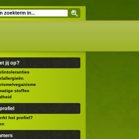
et jij op?
lintoleranties
lallergieën
arisme/veganisme
atige stoffen
dheid
rofiel
rkt het profiel?
len
mmers