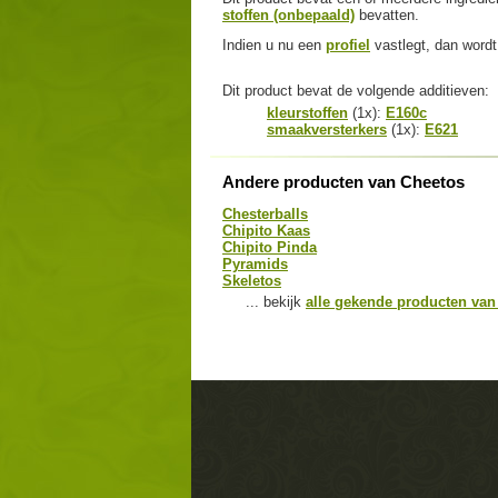
stoffen (onbepaald)
bevatten.
Indien u nu een
profiel
vastlegt, dan wordt 
Dit product bevat de volgende additieven:
kleurstoffen
(1x):
E160c
smaakversterkers
(1x):
E621
Andere producten van Cheetos
Chesterballs
Chipito Kaas
Chipito Pinda
Pyramids
Skeletos
... bekijk
alle gekende producten van