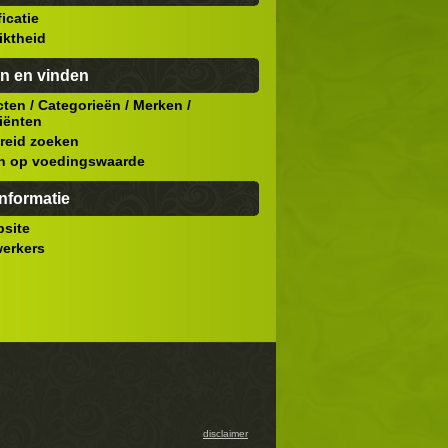
ficatie
iktheid
n en vinden
cten
/
Categorieën
/
Merken
/
iënten
reid zoeken
n op voedingswaarde
nformatie
site
erkers
disclaimer