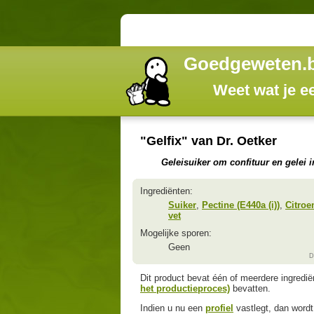
Goedgeweten.
Weet wat je e
"Gelfix" van Dr. Oetker
Geleisuiker om confituur en gelei i
Ingrediënten:
Suiker
,
Pectine (E440a (i))
,
Citroe
vet
Mogelijke sporen:
Geen
D
Dit product bevat één of meerdere ingredi
het productieproces)
bevatten.
Indien u nu een
profiel
vastlegt, dan wordt 