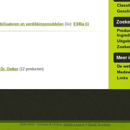
Classi
Gesch
Zoeke
bilisatoren en verdikkingsmiddelen
(1x):
E440a (i)
Produ
Ingred
Uitgeb
Zoeke
Meer i
De web
Dr. Oetker
(12 producten)
Medew
Links
2006-2026 - Concept & Coding:
Debbie Lavreys
&
Daniël Teunkens