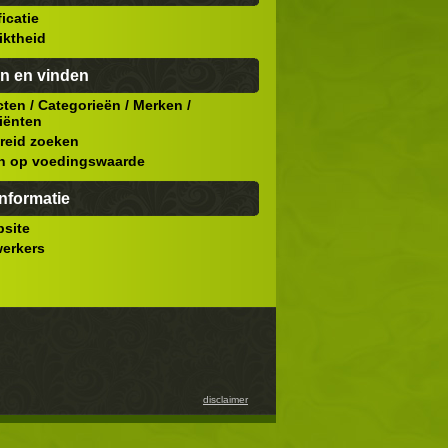
ficatie
iktheid
n en vinden
cten
/
Categorieën
/
Merken
/
iënten
reid zoeken
n op voedingswaarde
nformatie
site
erkers
disclaimer