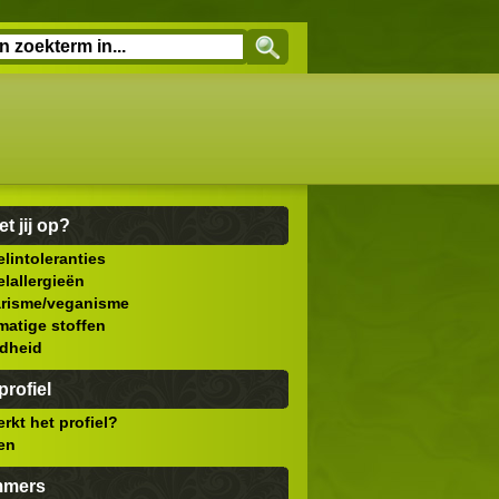
et jij op?
lintoleranties
lallergieën
arisme/veganisme
atige stoffen
dheid
rofiel
rkt het profiel?
len
mmers