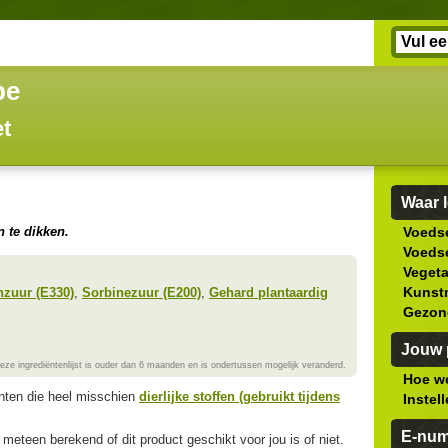
be
et
Waar l
n te dikken.
Voedse
Voedse
Veget
Kunstm
nzuur (E330)
,
Sorbinezuur (E200)
,
Gehard plantaardig
Gezon
Jouw p
eze ingrediëntenlijst is ouder dan 6 maanden en is ondertussen mogelijk veranderd.
Hoe we
ënten die heel misschien
dierlijke stoffen (gebruikt tijdens
Instel
E-nu
meteen berekend of dit product geschikt voor jou is of niet.