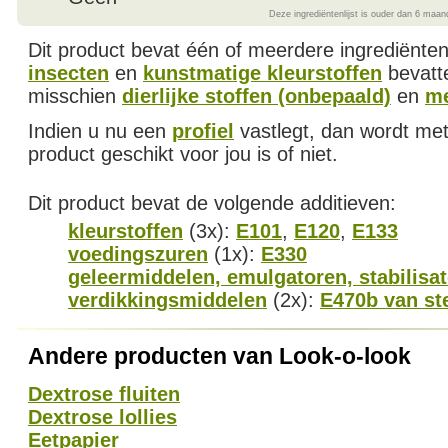
Deze ingrediëntenlijst is ouder dan 6 maan
Dit product bevat één of meerdere ingrediënten
insecten
en
kunstmatige kleurstoffen
bevatt
misschien
dierlijke stoffen (onbepaald)
en
me
Indien u nu een
profiel
vastlegt, dan wordt met
product geschikt voor jou is of niet.
Dit product bevat de volgende additieven:
kleurstoffen
(3x):
E101
,
E120
,
E133
voedingszuren
(1x):
E330
geleermiddelen, emulgatoren, stabilisa
verdikkingsmiddelen
(2x):
E470b van st
Andere producten van Look-o-look
Dextrose fluiten
Dextrose lollies
Eetpapier