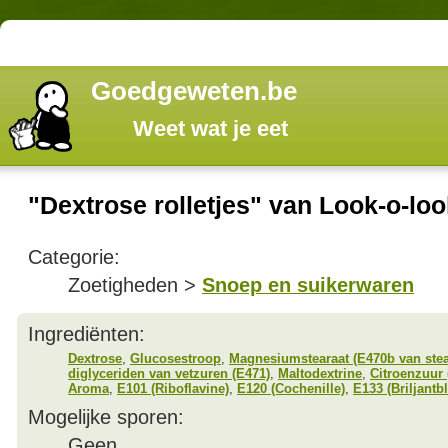
Goedgeweten.be
Weet wat je eet
"Dextrose rolletjes" van Look-o-loo
Categorie:
Zoetigheden >
Snoep en suikerwaren
Ingrediënten:
Dextrose
,
Glucosestroop
,
Magnesiumstearaat (E470b van stea
diglyceriden van vetzuren (E471)
,
Maltodextrine
,
Citroenzuur 
Aroma
,
E101 (Riboflavine)
,
E120 (Cochenille)
,
E133 (Briljant
Mogelijke sporen:
Geen