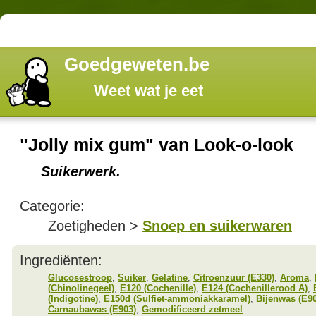
Goedgeweten.be
Weet wat je eet
"Jolly mix gum" van Look-o-look
Suikerwerk.
Categorie:
Zoetigheden >
Snoep en suikerwaren
Ingrediënten:
Glucosestroop
,
Suiker
,
Gelatine
,
Citroenzuur (E330)
,
Aroma
,
(Chinolinegeel)
,
E120 (Cochenille)
,
E124 (Cochenillerood A)
,
(Indigotine)
,
E150d (Sulfiet-ammoniakkaramel)
,
Bijenwas (E90
Carnaubawas (E903)
,
Gemodificeerd zetmeel