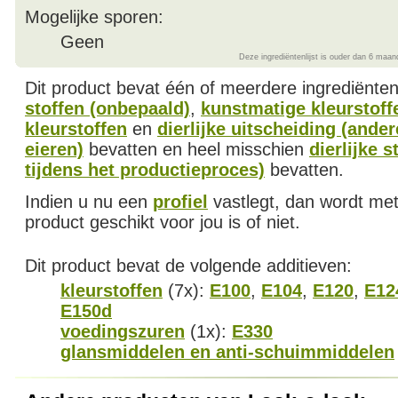
Mogelijke sporen:
Geen
Deze ingrediëntenlijst is ouder dan 6 maan
Dit product bevat één of meerdere ingrediënte
stoffen (onbepaald)
,
kunstmatige kleurstoff
kleurstoffen
en
dierlijke uitscheiding (ande
eieren)
bevatten en heel misschien
dierlijke s
tijdens het productieproces)
bevatten.
Indien u nu een
profiel
vastlegt, dan wordt met
product geschikt voor jou is of niet.
Dit product bevat de volgende additieven:
kleurstoffen
(7x):
E100
,
E104
,
E120
,
E12
E150d
voedingszuren
(1x):
E330
glansmiddelen en anti-schuimmiddelen