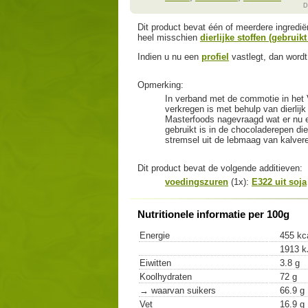
D
Dit product bevat één of meerdere ingredi
heel misschien
dierlijke stoffen (gebruik
Indien u nu een
profiel
vastlegt, dan wordt 
Opmerking:
In verband met de commotie in het V
verkregen is met behulp van dierlijk
Masterfoods nagevraagd wat er nu eig
gebruikt is in de chocoladerepen di
stremsel uit de lebmaag van kalver
Dit product bevat de volgende additieven:
voedingszuren
(1x):
E322 uit soja
Nutritionele informatie per 100g
Energie
455 kc
1913 k
Eiwitten
3.8 g
Koolhydraten
72 g
→ waarvan suikers
66.9 g
Vet
16.9 g