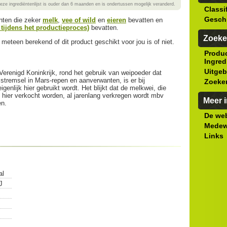
eze ingrediëntenlijst is ouder dan 6 maanden en is ondertussen mogelijk veranderd.
Classi
Gesch
ënten die zeker
melk
,
vee of wild
en
eieren
bevatten en
t tijdens het productieproces)
bevatten.
Zoeke
meteen berekend of dit product geschikt voor jou is of niet.
Produ
Ingred
Uitgeb
erenigd Koninkrijk, rond het gebruik van weipoeder dat
 stremsel in Mars-repen en aanverwanten, is er bij
Zoeke
enlijk hier gebruikt wordt. Het blijkt dat de melkwei, die
e hier verkocht worden, al jarenlang verkregen wordt mbv
Meer i
en.
De web
Medew
Links
al
J