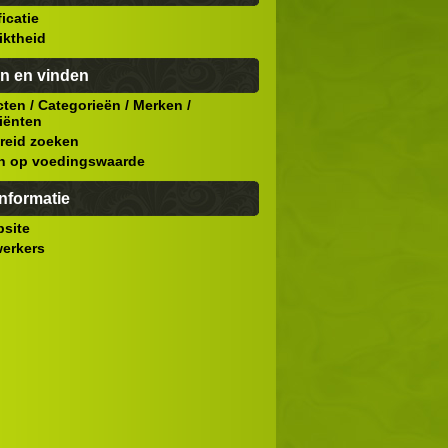
ficatie
iktheid
n en vinden
cten
/
Categorieën
/
Merken
/
iënten
reid zoeken
n op voedingswaarde
nformatie
site
erkers