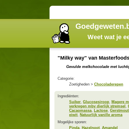
Goedgeweten.
Weet wat je e
"Milky way" van Masterfood
Gevulde melkchocolade met luchtig
Categorie:
Zoetigheden >
Chocoladerepen
Ingrediënten:
Suiker
,
Glucosesiroop
,
Magere m
verkregen mbv dierlijk stremsel
,
Cacaomassa
,
Lactose
,
Gerstmout 
eiwit
,
Natuurlijk vanille aroma
Mogelijke sporen:
Pinda
,
Hazelnoot
,
Amandel