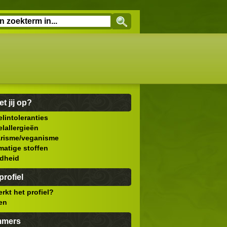
et jij op?
lintoleranties
lallergieën
arisme/veganisme
atige stoffen
dheid
rofiel
rkt het profiel?
len
mmers