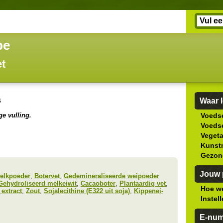
be
et
s
Waar l
e vulling.
Voedse
Voedse
Veget
Kunstm
Gezon
Jouw p
elkpoeder
,
Botervet
,
Gedemineraliseerde weipoeder
Gehydroliseerd melkeiwit
,
Cacaoboter
,
Plantaardig vet
,
Hoe we
extract
,
Zout
,
Sojalecithine (E322 uit soja)
,
Kippenei-
Instel
E-nu