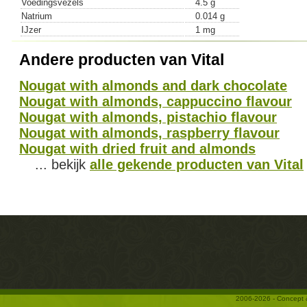
Voedingsvezels
4.5 g
Natrium
0.014 g
IJzer
1 mg
Andere producten van Vital
Nougat with almonds and dark chocolate
Nougat with almonds, cappuccino flavour
Nougat with almonds, pistachio flavour
Nougat with almonds, raspberry flavour
Nougat with dried fruit and almonds
... bekijk
alle gekende producten van Vital
2006-2026 - Concept 