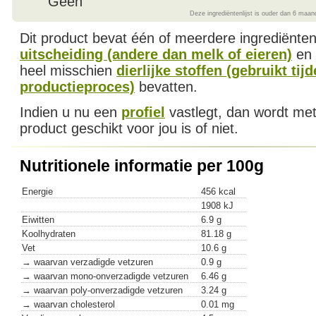
Geen
Deze ingrediëntenlijst is ouder dan 6 maan
Dit product bevat één of meerdere ingrediënte
uitscheiding (andere dan melk of eieren)
en
heel misschien
dierlijke stoffen (gebruikt tij
productieproces)
bevatten.
Indien u nu een
profiel
vastlegt, dan wordt met
product geschikt voor jou is of niet.
Nutritionele informatie per 100g
Energie
456 kcal
1908 kJ
Eiwitten
6.9 g
Koolhydraten
81.18 g
Vet
10.6 g
→ waarvan verzadigde vetzuren
0.9 g
→ waarvan mono-onverzadigde vetzuren
6.46 g
→ waarvan poly-onverzadigde vetzuren
3.24 g
→ waarvan cholesterol
0.01 mg