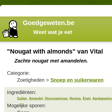
Goedgeweten.be
Weet wat je eet
"Nougat with almonds" van Vital
Zachte nougat met amandelen.
Categorie:
Zoetigheden >
Snoep en suikerwaren
Ingrediënten:
Suiker
,
Amandel
,
Glucosesiroop
,
Honing
,
Eiwit
,
Aardappelze
Mogelijke sporen: