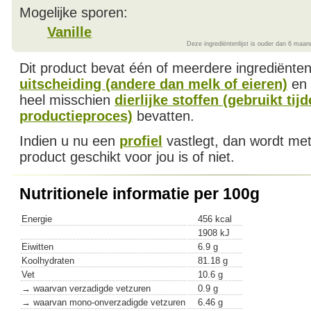
Mogelijke sporen:
Vanille
Deze ingrediëntenlijst is ouder dan 6 maan
Dit product bevat één of meerdere ingrediënte
uitscheiding (andere dan melk of eieren)
en
heel misschien
dierlijke stoffen (gebruikt tij
productieproces)
bevatten.
Indien u nu een
profiel
vastlegt, dan wordt met
product geschikt voor jou is of niet.
Nutritionele informatie per 100g
Energie
456 kcal
1908 kJ
Eiwitten
6.9 g
Koolhydraten
81.18 g
Vet
10.6 g
→ waarvan verzadigde vetzuren
0.9 g
→ waarvan mono-onverzadigde vetzuren
6.46 g