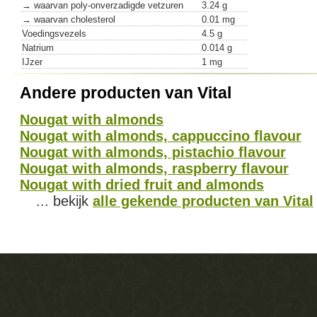
→ waarvan poly-onverzadigde vetzuren
3.24 g
→ waarvan cholesterol
0.01 mg
Voedingsvezels
4.5 g
Natrium
0.014 g
IJzer
1 mg
Andere producten van Vital
Nougat with almonds
Nougat with almonds, cappuccino flavour
Nougat with almonds, pistachio flavour
Nougat with almonds, raspberry flavour
Nougat with dried fruit and almonds
... bekijk
alle gekende producten van Vital