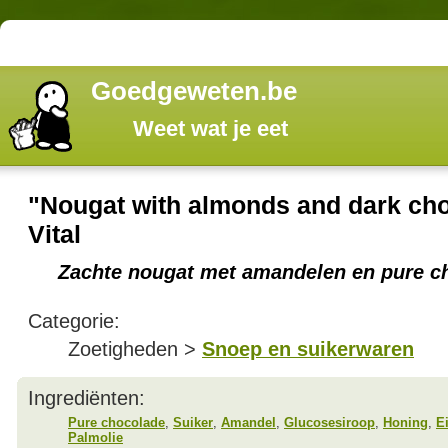
Goedgeweten.be
Weet wat je eet
"Nougat with almonds and dark cho
Vital
Zachte nougat met amandelen en pure c
Categorie:
Zoetigheden >
Snoep en suikerwaren
Ingrediënten:
Pure chocolade
,
Suiker
,
Amandel
,
Glucosesiroop
,
Honing
,
E
Palmolie