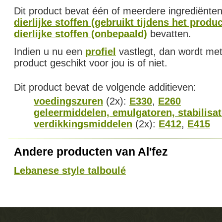
Dit product bevat één of meerdere ingrediënten
dierlijke stoffen (gebruikt tijdens het produ
dierlijke stoffen (onbepaald)
bevatten.
Indien u nu een
profiel
vastlegt, dan wordt met
product geschikt voor jou is of niet.
Dit product bevat de volgende additieven:
voedingszuren
(2x):
E330
,
E260
geleermiddelen, emulgatoren, stabilisa
verdikkingsmiddelen
(2x):
E412
,
E415
Andere producten van Al'fez
Lebanese style talboulé