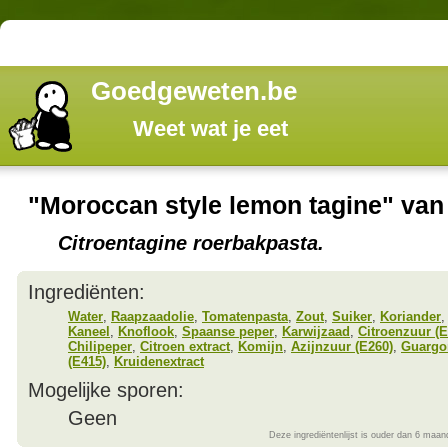
Goedgeweten.be
Weet wat je eet
"Moroccan style lemon tagine" van 
Citroentagine roerbakpasta.
Ingrediënten:
Water
,
Raapzaadolie
,
Tomatenpasta
,
Zout
,
Suiker
,
Koriander
Kaneel
,
Knoflook
,
Spaanse peper
,
Karwijzaad
,
Citroenzuur (E
Chilipeper
,
Citroen extract
,
Komijn
,
Azijnzuur (E260)
,
Guargo
(E415)
,
Kruidenextract
Mogelijke sporen:
Geen
Deze ingrediëntenlijst is ouder dan 6 maan