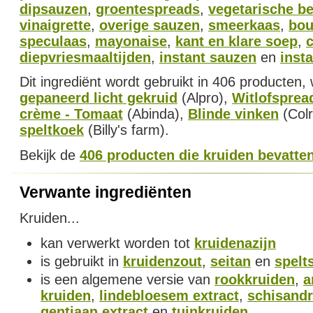
dipsauzen
,
groentespreads
,
vegetarische b
vinaigrette
,
overige sauzen
,
smeerkaas
,
bou
speculaas
,
mayonaise
,
kant en klare soep
,
c
diepvriesmaaltijden
,
instant sauzen
en
inst
Dit ingrediënt wordt gebruikt in 406 producten
gepaneerd licht gekruid
(Alpro),
Witlofsprea
crème - Tomaat
(Abinda),
Blinde vinken
(Colr
speltkoek
(Billy's farm).
Bekijk de
406 producten die kruiden bevatte
Verwante ingrediënten
Kruiden...
kan verwerkt worden tot
kruidenazijn
is gebruikt in
kruidenzout
,
seitan
en
spelt
is een algemene versie van
rookkruiden
,
a
kruiden
,
lindebloesem extract
,
schisandr
gentiaan extract
en
tuinkruiden