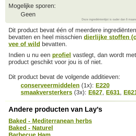
Mogelijke sporen:
Geen
Deze ingrediëntenlijst is ouder dan 6 maan
Dit product bevat één of meerdere ingrediënte
bevatten en heel misschien
dierlijke stoffen 
vee of wild
bevatten.
Indien u nu een
profiel
vastlegt, dan wordt met
product geschikt voor jou is of niet.
Dit product bevat de volgende additieven:
conserveermiddelen
(1x):
E220
smaakversterkers
(3x):
E627
,
E631
,
E62
Andere producten van Lay's
Baked - Mediterranean herbs
Baked - Naturel
Barbecue Ham