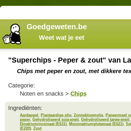
Goedgeweten.be
Weet wat je eet
"Superchips - Peper & zout" van La
Chips met peper en zout, met dikkere tex
Categorie:
Noten en snacks >
Chips
Ingrediënten:
Aardappel
,
Plantaardige olie
,
Zonnebloemolie
,
Paneermeel v
peper
,
Gehydroliseerd soja-eiwit
,
Gehydroliseerd tarwe-eiwit
Dinatriuminosinaat (E631)
,
Mononatriumglutamaat (E621)
,
Sel
(E220)
,
Zout