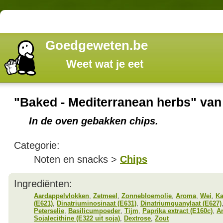
Goedgeweten.be
Weet wat je eet
"Baked - Mediterranean herbs" van
In de oven gebakken chips.
Categorie:
Noten en snacks >
Chips
Ingrediënten:
Aardappelvlokken
,
Zetmeel
,
Zonnebloemolie
,
Aroma
,
Wei
,
Ka
(E621)
,
Dinatriuminosinaat (E631)
,
Dinatriumguanylaat (E627)
Peterselie
,
Basilicumpoeder
,
Tijm
,
Paprika extract (E160c)
,
A
Sojalecithine (E322 uit soja)
,
Dextrose
,
Zout