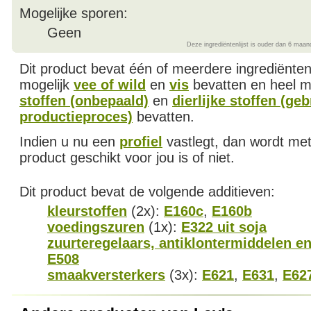
Mogelijke sporen:
Geen
Deze ingrediëntenlijst is ouder dan 6 maan
Dit product bevat één of meerdere ingrediënte
mogelijk
vee of wild
en
vis
bevatten en heel m
stoffen (onbepaald)
en
dierlijke stoffen (geb
productieproces)
bevatten.
Indien u nu een
profiel
vastlegt, dan wordt met
product geschikt voor jou is of niet.
Dit product bevat de volgende additieven:
kleurstoffen
(2x):
E160c
,
E160b
voedingszuren
(1x):
E322 uit soja
zuurteregelaars, antiklontermiddelen en
E508
smaakversterkers
(3x):
E621
,
E631
,
E62