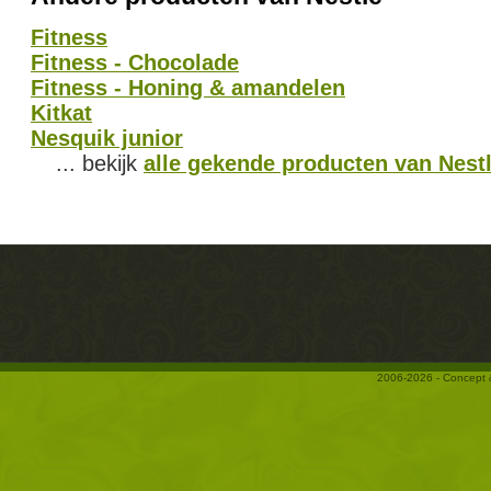
Fitness
Fitness - Chocolade
Fitness - Honing & amandelen
Kitkat
Nesquik junior
... bekijk
alle gekende producten van Nest
2006-2026 - Concept 