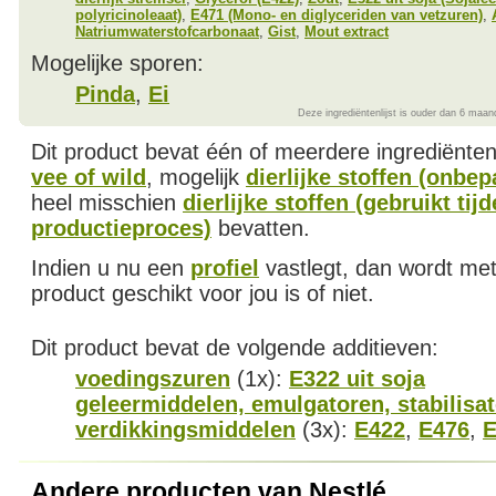
polyricinoleaat)
,
E471 (Mono- en diglyceriden van vetzuren)
,
Natriumwaterstofcarbonaat
,
Gist
,
Mout extract
Mogelijke sporen:
Pinda
,
Ei
Deze ingrediëntenlijst is ouder dan 6 maan
Dit product bevat één of meerdere ingrediënte
vee of wild
, mogelijk
dierlijke stoffen (onbep
heel misschien
dierlijke stoffen (gebruikt tij
productieproces)
bevatten.
Indien u nu een
profiel
vastlegt, dan wordt met
product geschikt voor jou is of niet.
Dit product bevat de volgende additieven:
voedingszuren
(1x):
E322 uit soja
geleermiddelen, emulgatoren, stabilisa
verdikkingsmiddelen
(3x):
E422
,
E476
,
E
Andere producten van Nestlé