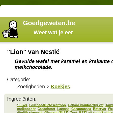
Goedgeweten.be
Weet wat je eet
"Lion" van Nestlé
Gevulde wafel met karamel en krakante 
melkchocolade.
Categorie:
Zoetigheden >
Koekjes
Ingrediënten:
Suiker
,
Glucose-fructosestroop
,
Gehard plantaardig vet
,
Tarw
melkpoeder
,
Cacaoboter
,
Lactose
,
Cacaomassa
,
Botervet
,
We
dierlijk stremsel
,
Glycerol (E422)
,
Zout
,
E322 uit soja (Sojalec