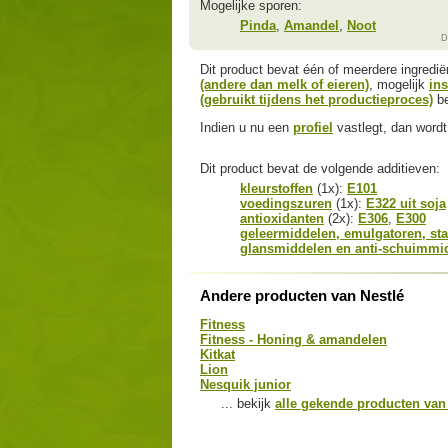
Mogelijke sporen:
Pinda
,
Amandel
,
Noot
D
Dit product bevat één of meerdere ingredi
(andere dan melk of eieren)
, mogelijk
in
(gebruikt tijdens het productieproces)
be
Indien u nu een
profiel
vastlegt, dan wordt 
Dit product bevat de volgende additieven:
kleurstoffen
(1x):
E101
voedingszuren
(1x):
E322 uit soja
antioxidanten
(2x):
E306
,
E300
geleermiddelen, emulgatoren, sta
glansmiddelen en anti-schuimmi
Andere producten van Nestlé
Fitness
Fitness - Honing & amandelen
Kitkat
Lion
Nesquik junior
... bekijk
alle gekende producten van