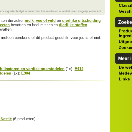
Classi
Gesch
eze ingrediëntenlijst is ouder dan 6 maanden en is ondertussen mogelijk veranderd.
ënten die zeker
melk
,
vee of wild
en
dierlijke uitscheiding
Zoeke
secten
bevatten en heel misschien
dierlijke stoffen
vatten.
Produ
Ingred
meteen berekend of dit product geschikt voor jou is of niet.
Uitgeb
Zoeke
Meer i
De web
bilisatoren en verdikkingsmiddelen
(1x):
E414
Medew
ddelen
(1x):
E904
Links
 Nestlé
(6 producten)