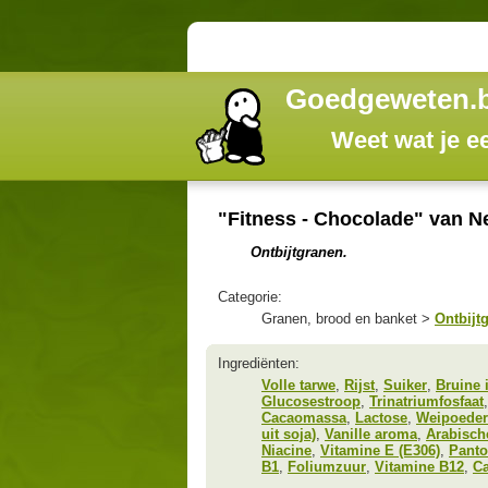
Goedgeweten.
Weet wat je e
"Fitness - Chocolade" van N
Ontbijtgranen.
Categorie:
Granen, brood en banket >
Ontbijt
Ingrediënten:
Volle tarwe
,
Rijst
,
Suiker
,
Bruine 
Glucosestroop
,
Trinatriumfosfaat
Cacaomassa
,
Lactose
,
Weipoeder 
uit soja)
,
Vanille aroma
,
Arabisch
Niacine
,
Vitamine E (E306)
,
Panto
B1
,
Foliumzuur
,
Vitamine B12
,
C