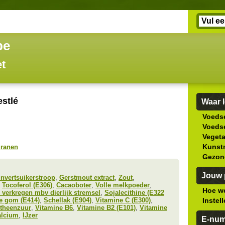
be
et
estlé
Waar l
Voedse
Voedse
Veget
Kunstm
granen
Gezon
Jouw p
invertsuikerstroop
,
Gerstmout extract
,
Zout
,
,
Tocoferol (E306)
,
Cacaoboter
,
Volle melkpoeder
,
Hoe we
verkregen mbv dierlijk stremsel
,
Sojalecithine (E322
e gom (E414)
,
Schellak (E904)
,
Vitamine C (E300)
,
Instel
theenzuur
,
Vitamine B6
,
Vitamine B2 (E101)
,
Vitamine
alcium
,
IJzer
E-nu