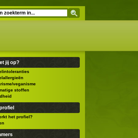
et jij op?
lintoleranties
lallergieën
arisme/veganisme
atige stoffen
dheid
rofiel
rkt het profiel?
len
mmers