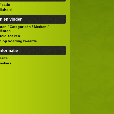
ficatie
iktheid
n en vinden
cten
/
Categorieën
/
Merken
/
iënten
reid zoeken
n op voedingswaarde
nformatie
site
erkers