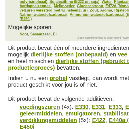
polyricinoleaat)
,
Sojalecithine (E322 uit soja)
,
Water
,
Plantaar
Aardappelzetmeel
,
Melkpoeder
,
Glucosestroop
,
E472d (Mono-
vetzuren veresterd met wijnsteenzuur)
,
Zout
,
Aroma
,
Rijsteb
Natriumwaterstofcarbonaat
,
Ammoniumwaterstofcarbonaat (E
(E450i)
Mogelijke sporen:
Noot
,
Sesamzaad
,
Ei
Deze ingrediëntenlijst is ouder dan 6 maan
Dit product bevat één of meerdere ingrediënte
mogelijk
dierlijke stoffen (onbepaald)
en
vee 
en heel misschien
dierlijke stoffen (gebruikt 
productieproces)
bevatten.
Indien u nu een
profiel
vastlegt, dan wordt met
product geschikt voor jou is of niet.
Dit product bevat de volgende additieven:
voedingszuren
(4x):
E330
,
E331
,
E333
,
E
geleermiddelen, emulgatoren, stabilisa
verdikkingsmiddelen
(5x):
E422
,
E440a (
E450i