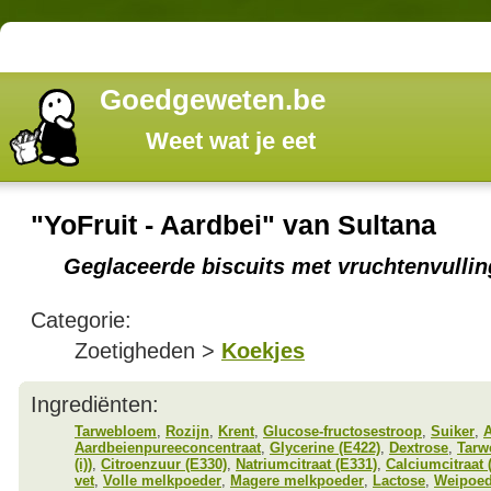
Goedgeweten.be
Weet wat je eet
"YoFruit - Aardbei" van Sultana
Geglaceerde biscuits met vruchtenvullin
Categorie:
Zoetigheden >
Koekjes
Ingrediënten:
Tarwebloem
,
Rozijn
,
Krent
,
Glucose-fructosestroop
,
Suiker
,
A
Aardbeienpureeconcentraat
,
Glycerine (E422)
,
Dextrose
,
Tarw
(i))
,
Citroenzuur (E330)
,
Natriumcitraat (E331)
,
Calciumcitraat 
vet
,
Volle melkpoeder
,
Magere melkpoeder
,
Lactose
,
Weipoed