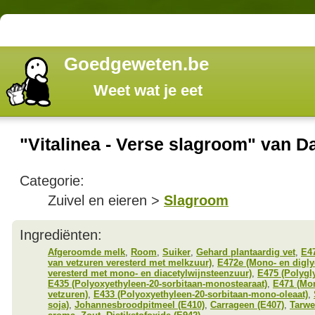
Goedgeweten.be
Weet wat je eet
"Vitalinea - Verse slagroom" van 
Categorie:
Zuivel en eieren >
Slagroom
Ingrediënten:
Afgeroomde melk
,
Room
,
Suiker
,
Gehard plantaardig vet
,
E47
van vetzuren veresterd met melkzuur)
,
E472e (Mono- en digly
veresterd met mono- en diacetylwijnsteenzuur)
,
E475 (Polygl
E435 (Polyoxyethyleen-20-sorbitaan-monostearaat)
,
E471 (Mon
vetzuren)
,
E433 (Polyoxyethyleen-20-sorbitaan-mono-oleaat)
,
soja)
,
Johannesbroodpitmeel (E410)
,
Carrageen (E407)
,
Tarwe