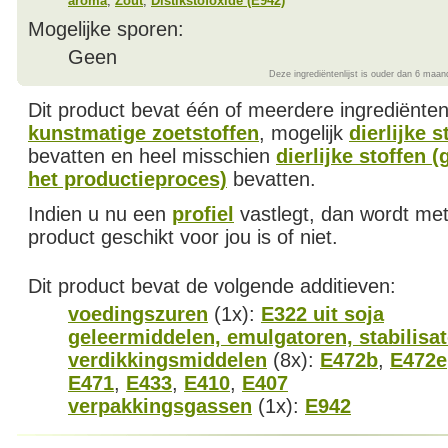
aroma
,
Zout
,
Distikstofoxide (E942)
Mogelijke sporen:
Geen
Deze ingrediëntenlijst is ouder dan 6 maan
Dit product bevat één of meerdere ingrediënte
kunstmatige zoetstoffen
, mogelijk
dierlijke 
bevatten en heel misschien
dierlijke stoffen (
het productieproces)
bevatten.
Indien u nu een
profiel
vastlegt, dan wordt met
product geschikt voor jou is of niet.
Dit product bevat de volgende additieven:
voedingszuren
(1x):
E322 uit soja
geleermiddelen, emulgatoren, stabilisa
verdikkingsmiddelen
(8x):
E472b
,
E472e
E471
,
E433
,
E410
,
E407
verpakkingsgassen
(1x):
E942